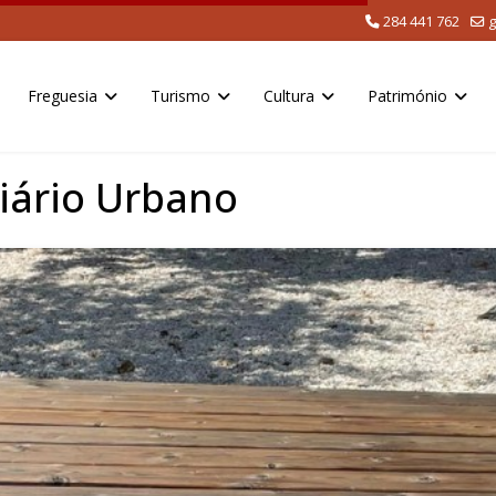
284 441 762
g
Freguesia
Turismo
Cultura
Património
iário Urbano