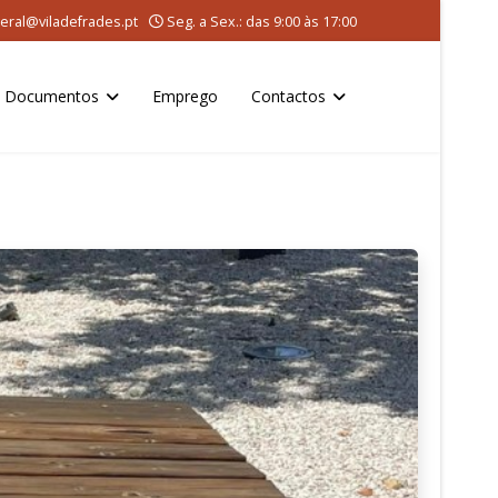
eral@viladefrades.pt
Seg. a Sex.: das 9:00 às 17:00
Documentos
Emprego
Contactos