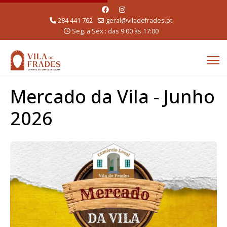
284 441 762
geral@viladefrades.pt
Seg. a Sex.: das 9:00 às 17:00
Mercado da Vila - Junho
2026