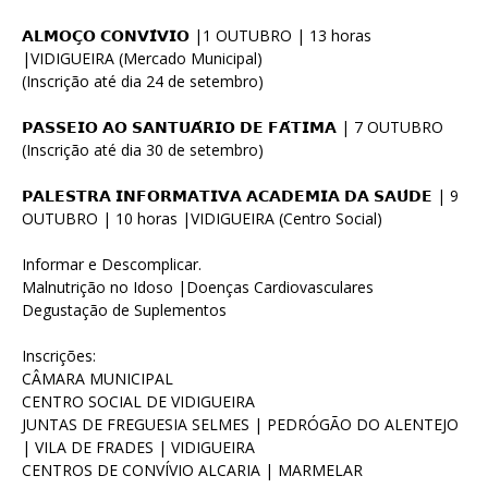
𝗔𝗟𝗠𝗢𝗖̧𝗢 𝗖𝗢𝗡𝗩𝗜́𝗩𝗜𝗢 |1 OUTUBRO | 13 horas
|VIDIGUEIRA (Mercado Municipal)
(Inscrição até dia 24 de setembro)
𝗣𝗔𝗦𝗦𝗘𝗜𝗢 𝗔𝗢 𝗦𝗔𝗡𝗧𝗨𝗔́𝗥𝗜𝗢 𝗗𝗘 𝗙𝗔́𝗧𝗜𝗠𝗔 | 7 OUTUBRO
(Inscrição até dia 30 de setembro)
𝗣𝗔𝗟𝗘𝗦𝗧𝗥𝗔 𝗜𝗡𝗙𝗢𝗥𝗠𝗔𝗧𝗜𝗩𝗔 𝗔𝗖𝗔𝗗𝗘𝗠𝗜𝗔 𝗗𝗔 𝗦𝗔𝗨́𝗗𝗘 | 9
OUTUBRO | 10 horas |VIDIGUEIRA (Centro Social)
Informar e Descomplicar.
Malnutrição no Idoso |Doenças Cardiovasculares
Degustação de Suplementos
Inscrições:
CÂMARA MUNICIPAL
CENTRO SOCIAL DE VIDIGUEIRA
JUNTAS DE FREGUESIA SELMES | PEDRÓGÃO DO ALENTEJO
| VILA DE FRADES | VIDIGUEIRA
CENTROS DE CONVÍVIO ALCARIA | MARMELAR