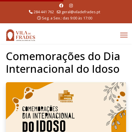
284 441 762
geral@viladefrades.pt
Seg. a Sex.: das 9:00 às 17:00
Comemorações do Dia
Internacional do Idoso