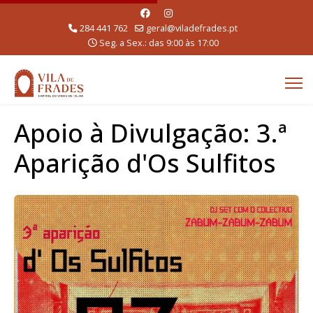
284 441 762
geral@viladefrades.pt
Seg. a Sex.: das 9:00 às 17:00
Apoio à Divulgação: 3.ª
Aparição d'Os Sulfitos