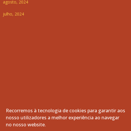
agosto, 2024
julho, 2024
Recorremos à tecnologia de cookies para garantir aos
nosso utilizadores a melhor experiência ao navegar
© 2026 Freguesia de Vila de Frades. Todos os direitos
no nosso website.
reservados.