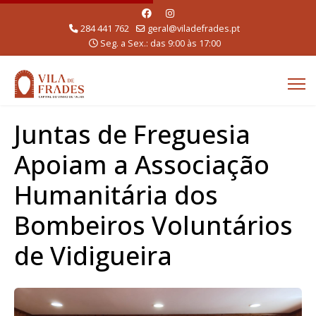
284 441 762
geral@viladefrades.pt
Seg. a Sex.: das 9:00 às 17:00
Juntas de Freguesia
Apoiam a Associação
Humanitária dos
Bombeiros Voluntários
de Vidigueira