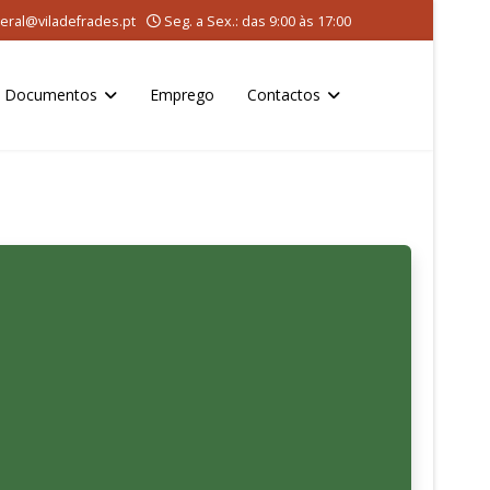
eral@viladefrades.pt
Seg. a Sex.: das 9:00 às 17:00
Documentos
Emprego
Contactos