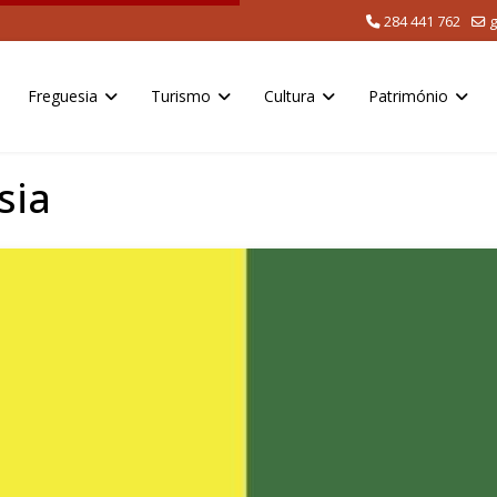
284 441 762
g
Freguesia
Turismo
Cultura
Património
sia