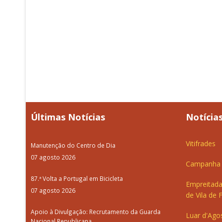
Últimas Notícias
Notícias
Vitifrades
Manutenção do Centro de Dia
07 agosto 2026
Campanha d
87.ª Volta a Portugal em Bicicleta
Empreitada
07 agosto 2026
de Vila de 
Apoio à Divulgação: Recrutamento da Guarda
Luar d'Ago
Nacional Republicana