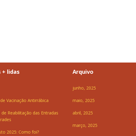
 + lidas
Arquivo
junho, 2025
e Vacinação Antirrábica
maio, 2025
 de Reabilitação das Entradas
abril, 2025
Frades
março, 2025
sto 2025: Como foi?