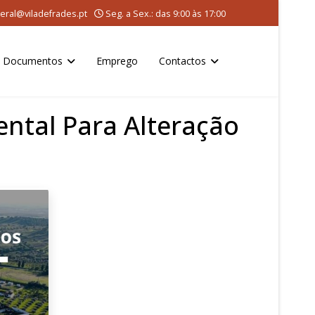
eral@viladefrades.pt
Seg. a Sex.: das 9:00 às 17:00
Documentos
Emprego
Contactos
ental Para Alteração