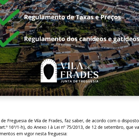
de Freguesia de Vila de Frades, faz saber, de acordo com o disposto
art.º 16º/1-h), do Anexo I à Lei nº 75/2013, de 12 de setembro, que 
amentos em vigor nesta freguesia: