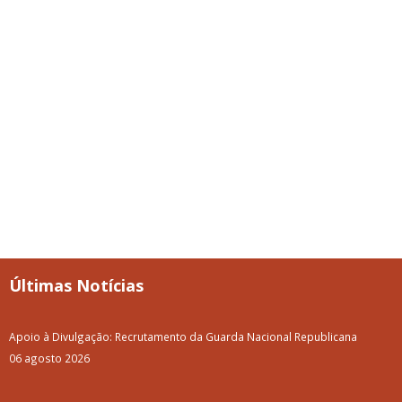
Últimas Notícias
Apoio à Divulgação: Recrutamento da Guarda Nacional Republicana
06 agosto 2026
A Volta a Portugal em Bicicleta passa pelo Baixo Alentejo