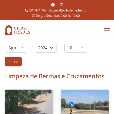
284 441 762
geral@viladefrades.pt
Seg. a Sex.: das 9:00 às 17:00
Filtros
Mês
Ano
Qtd. a exibir
Filtro
Limpeza de Bermas e Cruzamentos