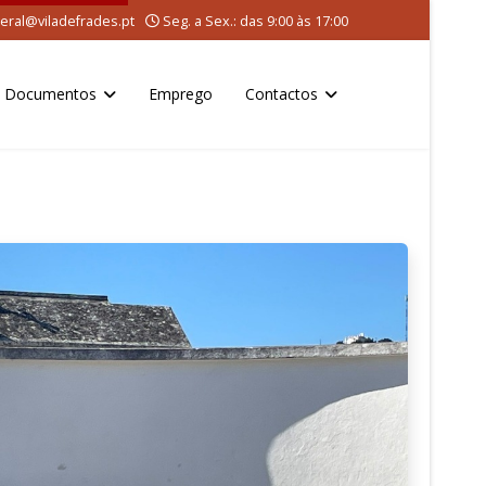
eral@viladefrades.pt
Seg. a Sex.: das 9:00 às 17:00
Documentos
Emprego
Contactos