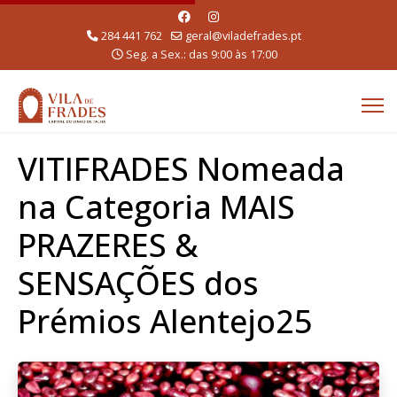
284 441 762
geral@viladefrades.pt
Seg. a Sex.: das 9:00 às 17:00
VITIFRADES Nomeada
na Categoria MAIS
PRAZERES &
SENSAÇÕES dos
Prémios Alentejo25