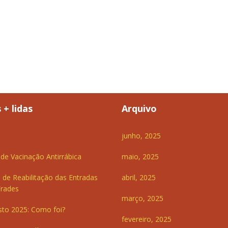
 + lidas
Arquivo
junho, 2025
e Vacinação Antirrábica
maio, 2025
 de Reabilitação das Entradas
abril, 2025
Frades
março, 2025
sto 2025: Como foi?
fevereiro, 2025