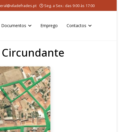
eral@viladefrades.pt
Seg. a Sex.: das 9:00 às 17:00
Documentos
Emprego
Contactos
a Circundante