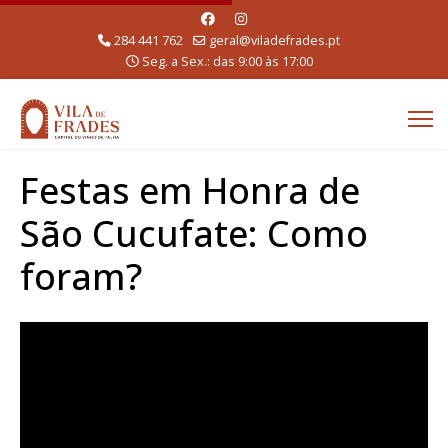
284 441 762
geral@viladefrades.pt
Seg. a Sex.: das 9:00 às 17:00
Festas em Honra de
São Cucufate: Como
foram?