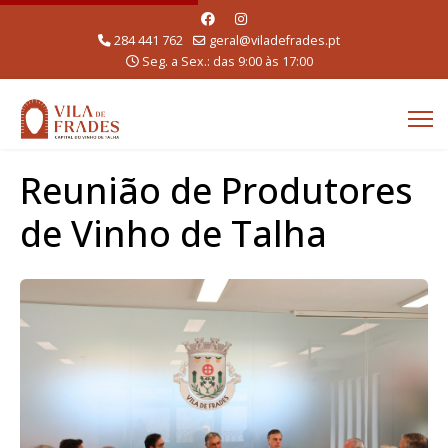
284 441 762
geral@viladefrades.pt
Seg. a Sex.: das 9:00 às 17:00
Reunião de Produtores
de Vinho de Talha