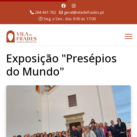
284 441 762
geral@viladefrades.pt
Seg. a Sex.: das 9:00 às 17:00
Exposição "Presépios
do Mundo"