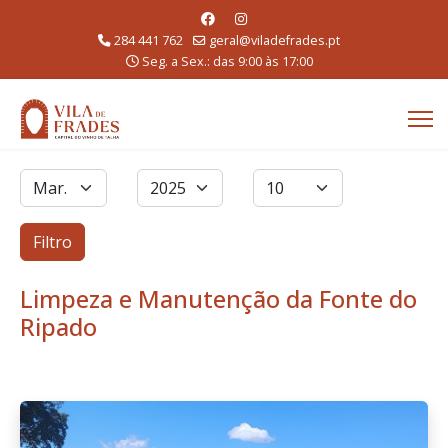
284 441 762
geral@viladefrades.pt
Seg. a Sex.: das 9:00 às 17:00
Filtros
Mês
Ano
Qtd. a exibir
Filtro
Limpeza e Manutenção da Fonte do
Ripado