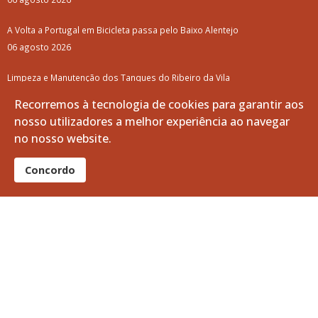
A Volta a Portugal em Bicicleta passa pelo Baixo Alentejo
06 agosto 2026
Limpeza e Manutenção dos Tanques do Ribeiro da Vila
05 agosto 2026
Recorremos à tecnologia de cookies para garantir aos
nosso utilizadores a melhor experiência ao navegar
Curso Profissional de Bombeiro: O teu futuro pode começar aqui!
no nosso website.
05 agosto 2026
Concordo
Notícias + lidas
Vitifrades
Campanha de Vacinação Antirrábica
Empreitada de Reabilitação das Entradas de Vila de Frades
Luar d'Agosto 2025: Como foi?