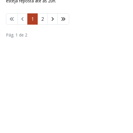
esteja reposta até às 20h.
1
2
Pág. 1 de 2