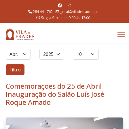
284 441 762
geral@viladefrades.pt
Seg. a Sex.: das 9:00 às 17:00
Filtros
Mês
Ano
Qtd. a exibir
Filtro
Comemorações do 25 de Abril -
Inauguração do Salão Luís José
Roque Amado