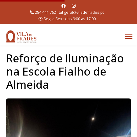
284 441 762
geral@viladefrades.pt
Seg. a Sex.: das 9:00 às 17:00
Reforço de Iluminação
na Escola Fialho de
Almeida