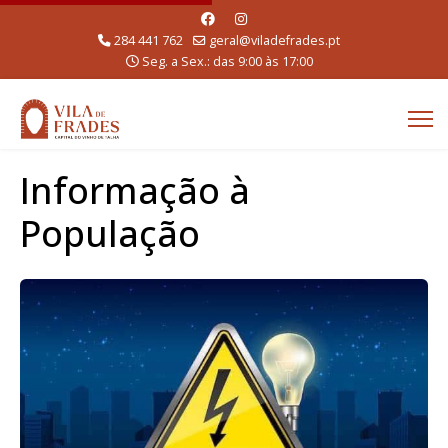
284 441 762
geral@viladefrades.pt
Seg. a Sex.: das 9:00 às 17:00
Informação à
População