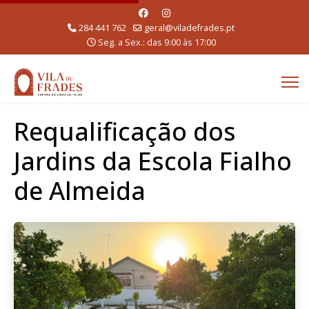
284 441 762
geral@viladefrades.pt
Seg. a Sex.: das 9:00 às 17:00
Requalificação dos
Jardins da Escola Fialho
de Almeida