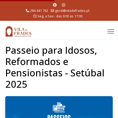
284 441 762
geral@viladefrades.pt
Seg. a Sex.: das 9:00 às 17:00
Passeio para Idosos,
Reformados e
Pensionistas - Setúbal
2025