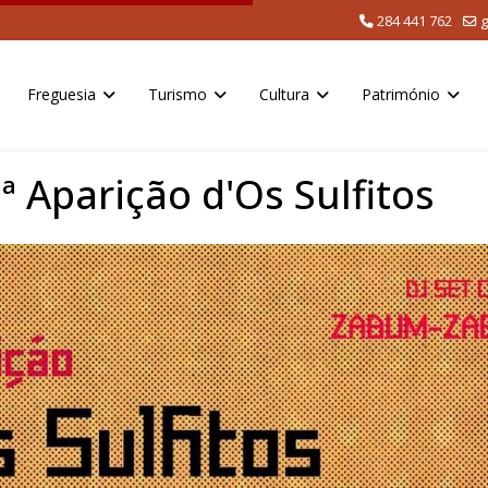
284 441 762
g
Freguesia
Turismo
Cultura
Património
ª Aparição d'Os Sulfitos