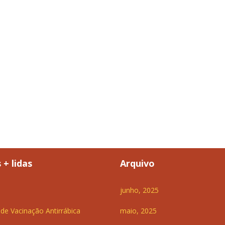
 + lidas
Arquivo
junho, 2025
e Vacinação Antirrábica
maio, 2025