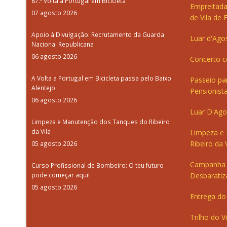
87.ª Volta a Portugal em Bicicleta
Empreitada
07 agosto 2026
de Vila de 
Apoio à Divulgação: Recrutamento da Guarda
Luar d'Ago
Nacional Republicana
06 agosto 2026
Concerto c
A Volta a Portugal em Bicicleta passa pelo Baixo
Passeio pa
Alentejo
Pensionista
06 agosto 2026
Luar D'Ago
Limpeza e Manutenção dos Tanques do Ribeiro
da Vila
Limpeza e
Ribeiro da V
05 agosto 2026
Campanha 
Curso Profissional de Bombeiro: O teu futuro
pode começar aqui!
Desbaratiz
05 agosto 2026
Entrega do 
Trilho do V