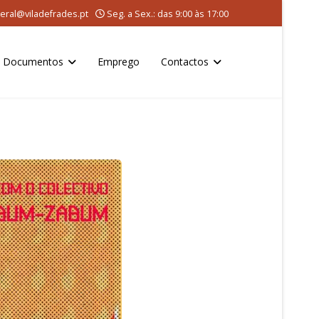
eral@viladefrades.pt
Seg. a Sex.: das 9:00 às 17:00
Documentos
Emprego
Contactos