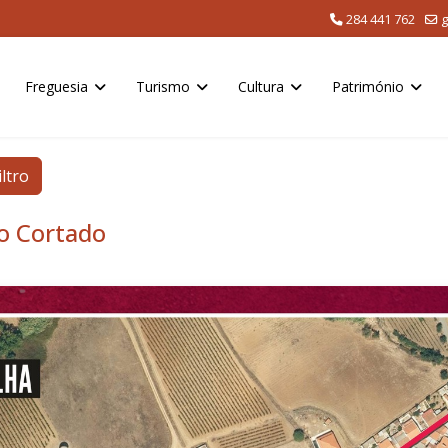
284 441 762
g
Freguesia
Turismo
Cultura
Património
iltro
to Cortado