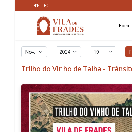
Home
Filtros
Mês
Ano
Qtd. a exibir
F
Trilho do Vinho de Talha - Trânsi