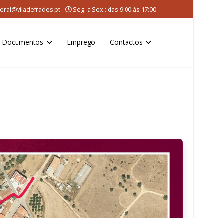
eral@viladefrades.pt
Seg. a Sex.: das 9:00 às 17:00
Documentos
Emprego
Contactos