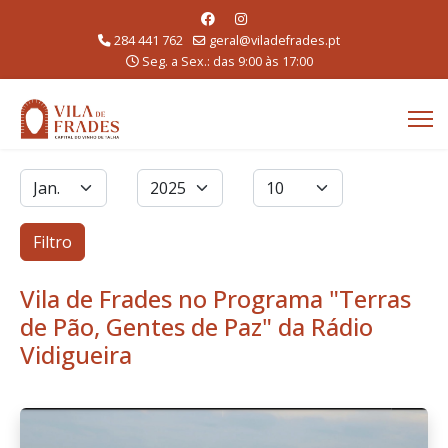
284 441 762
geral@viladefrades.pt
Seg. a Sex.: das 9:00 às 17:00
Filtros
Mês
Ano
Qtd. a exibir
Filtro
Vila de Frades no Programa "Terras
de Pão, Gentes de Paz" da Rádio
Vidigueira