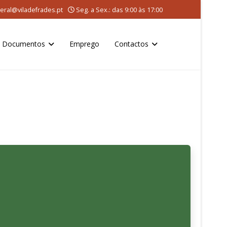
eral@viladefrades.pt
Seg. a Sex.: das 9:00 às 17:00
Documentos
Emprego
Contactos