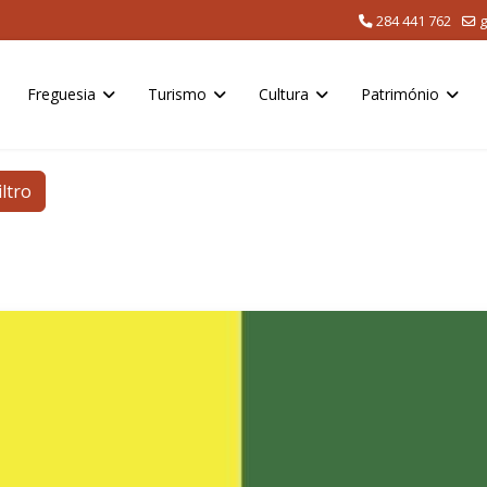
284 441 762
g
Freguesia
Turismo
Cultura
Património
iltro