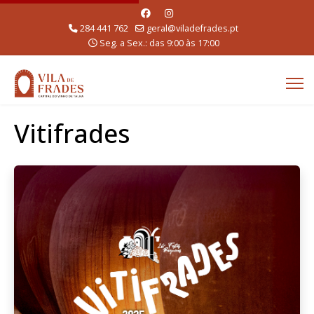
284 441 762
geral@viladefrades.pt
Seg. a Sex.: das 9:00 às 17:00
Vitifrades