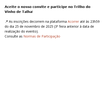
𝗔𝗰𝗲𝗶𝘁𝗲 𝗼 𝗻𝗼𝘀𝘀𝗼 𝗰𝗼𝗻𝘃𝗶𝘁𝗲 𝗲 𝗽𝗮𝗿𝘁𝗶𝗰𝗶𝗽𝗲 𝗻𝗼 𝗧𝗿𝗶𝗹𝗵𝗼 𝗱𝗼
𝗩𝗶𝗻𝗵𝗼 𝗱𝗲 𝗧𝗮𝗹𝗵𝗮!
📍 As inscrições decorrem na plataforma
Acorrer
até às 23h59
do dia 25 de novembro de 2025 (3ª feira anterior à data de
realização do evento).
Consulte as
Normas de Participação