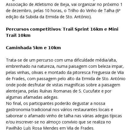
Associação de Atletismo de Beja, vai organizar no próximo 1
de dezembro, pelas 10 horas, o Trilho do Vinho de Talha (6ª
edição da Subida da Ermida de Sto. António).
𝗣𝗲𝗿𝗰𝘂𝗿𝘀𝗼𝘀 𝗰𝗼𝗺𝗽𝗲𝘁𝗶𝘁𝗶𝘃𝗼𝘀: 𝗧𝗿𝗮𝗶𝗹 𝗦𝗽𝗿𝗶𝗻𝘁 𝟭𝟲𝗸𝗺 𝗲 𝗠𝗶𝗻𝗶
𝗧𝗿𝗮𝗶𝗹 𝟭𝟬𝗸𝗺
𝗖𝗮𝗺𝗶𝗻𝗵𝗮𝗱𝗮 𝟱𝗸𝗺 𝗲 𝟭𝟬𝗸𝗺
Trata-se de um percurso com uma dificuldade média/alta,
embrenhado na natureza, numa paisagem com beleza impar,
pelas vinhas, olivais e montado da pitoresca Freguesia de Vila
de Frades, com passagem pelo alto da Ermida de Sto. António
onde pode desfrutar de vistas magníficas sobre a paisagem
alentejana, pelas Ruínas Romanas de S. Cucufate e por
algumas afamadas adegas.
No final, os participantes poderão degustar a nossa
gastronomia tradicional nos vários restaurantes locais e
saborear o afamado vinho de talha nas várias adegas típicas
e/ou inscrever-se no almoço convívio que se realiza no
Pavilhão Luís Rosa Mendes em Vila de Frades.