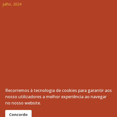
julho, 2024
Recorremos à tecnologia de cookies para garantir aos
nosso utilizadores a melhor experiência ao navegar
© 2026 Freguesia de Vila de Frades. Todos os direitos
no nosso website.
reservados.
®
Concordo
website por:
smardigital