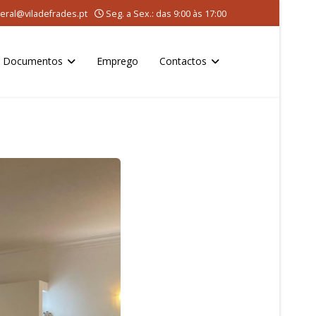
eral@viladefrades.pt
Seg. a Sex.: das 9:00 às 17:00
Documentos
Emprego
Contactos