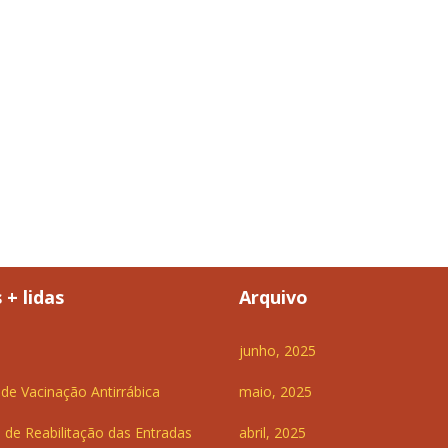
 + lidas
Arquivo
junho, 2025
e Vacinação Antirrábica
maio, 2025
 de Reabilitação das Entradas
abril, 2025