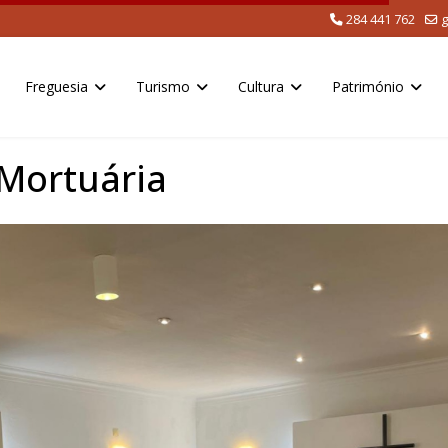
284 441 762
g
Freguesia
Turismo
Cultura
Património
Mortuária