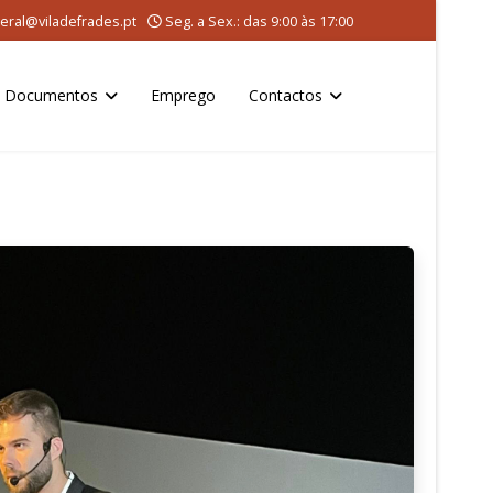
eral@viladefrades.pt
Seg. a Sex.: das 9:00 às 17:00
Documentos
Emprego
Contactos