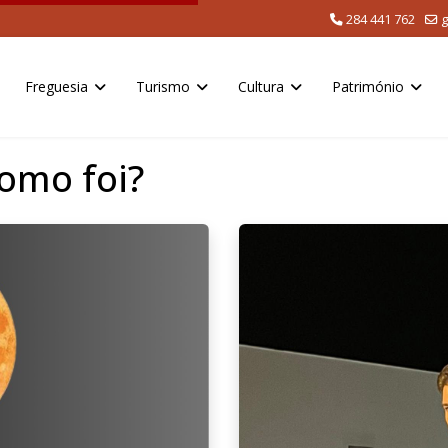
284 441 762
g
Freguesia
Turismo
Cultura
Património
Como foi?