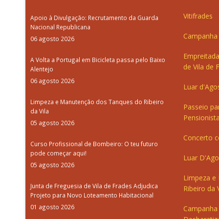
Vitifrades
Apoio à Divulgação: Recrutamento da Guarda
Nacional Republicana
Campanha d
06 agosto 2026
Empreitada
A Volta a Portugal em Bicicleta passa pelo Baixo
de Vila de 
Alentejo
06 agosto 2026
Luar d'Ago
Limpeza e Manutenção dos Tanques do Ribeiro
Passeio pa
da Vila
Pensionista
05 agosto 2026
Concerto c
Curso Profissional de Bombeiro: O teu futuro
pode começar aqui!
Luar D'Ago
05 agosto 2026
Limpeza e
Junta de Freguesia de Vila de Frades Adjudica
Ribeiro da V
Projeto para Novo Loteamento Habitacional
01 agosto 2026
Campanha 