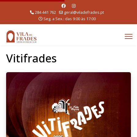
284 441 762
geral@viladefrades.pt
Seg. a Sex.: das 9:00 às 17:00
Vitifrades