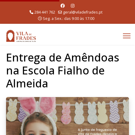
284 441 762
geral@viladefrades.pt
Seg. a Sex.: das 9:00 às 17:00
Entrega de Amêndoas
na Escola Fialho de
Almeida