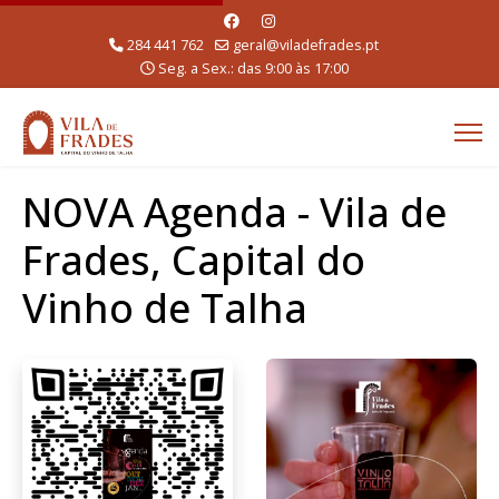
284 441 762
geral@viladefrades.pt
Seg. a Sex.: das 9:00 às 17:00
NOVA Agenda - Vila de
Frades, Capital do
Vinho de Talha