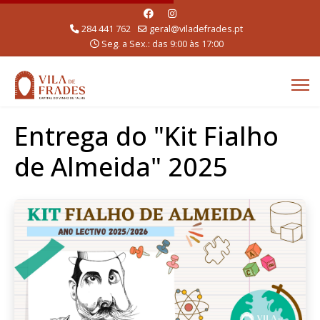
284 441 762
geral@viladefrades.pt
Seg. a Sex.: das 9:00 às 17:00
Entrega do "Kit Fialho
de Almeida" 2025