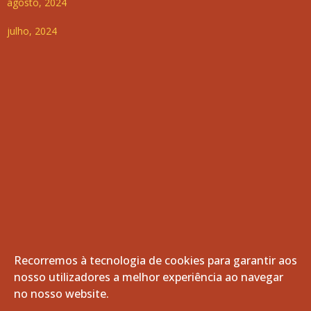
agosto, 2024
julho, 2024
Recorremos à tecnologia de cookies para garantir aos
nosso utilizadores a melhor experiência ao navegar
© 2026 Freguesia de Vila de Frades. Todos os direitos
no nosso website.
reservados.