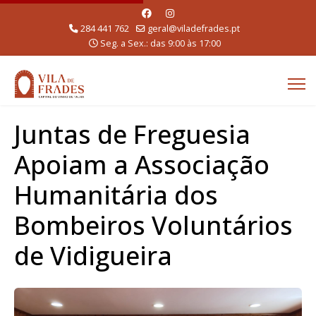
284 441 762
geral@viladefrades.pt
Seg. a Sex.: das 9:00 às 17:00
Juntas de Freguesia
Apoiam a Associação
Humanitária dos
Bombeiros Voluntários
de Vidigueira