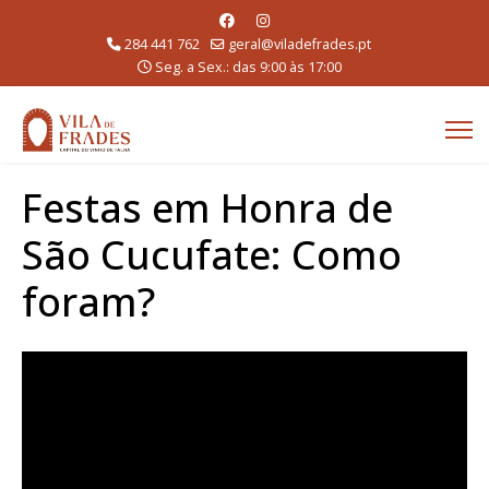
284 441 762
geral@viladefrades.pt
Seg. a Sex.: das 9:00 às 17:00
Festas em Honra de
São Cucufate: Como
foram?