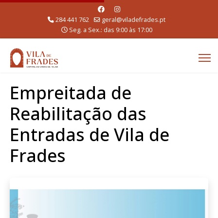
284 441 762
geral@viladefrades.pt
Seg. a Sex.: das 9:00 às 17:00
Empreitada de
Reabilitação das
Entradas de Vila de
Frades