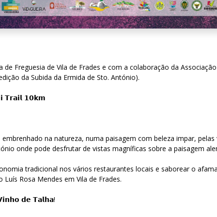
a de Freguesia de Vila de Frades e com a colaboração da Associação 
edição da Subida da Ermida de Sto. António).
𝗶 𝗧𝗿𝗮𝗶𝗹 𝟭𝟬𝗸𝗺
 embrenhado na natureza, numa paisagem com beleza impar, pelas vi
ónio onde pode desfrutar de vistas magníficas sobre a paisagem ale
onomia tradicional nos vários restaurantes locais e saborear o afama
ão Luís Rosa Mendes em Vila de Frades.
𝗩𝗶𝗻𝗵𝗼 𝗱𝗲 𝗧𝗮𝗹𝗵𝗮!