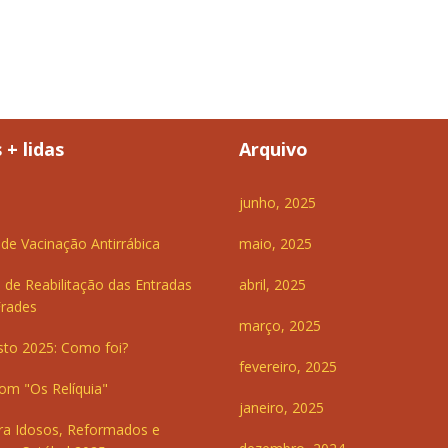
 + lidas
Arquivo
junho, 2025
e Vacinação Antirrábica
maio, 2025
 de Reabilitação das Entradas
abril, 2025
Frades
março, 2025
sto 2025: Como foi?
fevereiro, 2025
om "Os Relíquia"
janeiro, 2025
ra Idosos, Reformados e