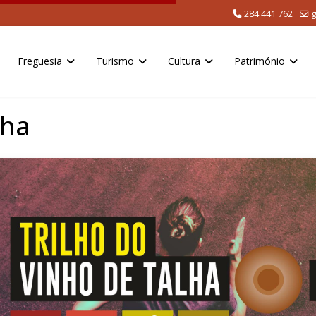
284 441 762
g
Freguesia
Turismo
Cultura
Património
lha