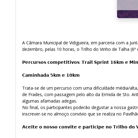
A Câmara Municipal de Vidigueira, em parceria com a Junt
dezembro, pelas 10 horas, o Trilho do Vinho de Talha (6ª 
𝗣𝗲𝗿𝗰𝘂𝗿𝘀𝗼𝘀 𝗰𝗼𝗺𝗽𝗲𝘁𝗶𝘁𝗶𝘃𝗼𝘀: 𝗧𝗿𝗮𝗶𝗹 𝗦𝗽𝗿𝗶𝗻𝘁 𝟭𝟲𝗸𝗺 𝗲 𝗠𝗶𝗻
𝗖𝗮𝗺𝗶𝗻𝗵𝗮𝗱𝗮 𝟱𝗸𝗺 𝗲 𝟭𝟬𝗸𝗺
Trata-se de um percurso com uma dificuldade média/alta,
de Frades, com passagem pelo alto da Ermida de Sto. Ant
algumas afamadas adegas.
No final, os participantes poderão degustar a nossa gastr
inscrever-se no almoço convívio que se realiza no Pavilh
𝗔𝗰𝗲𝗶𝘁𝗲 𝗼 𝗻𝗼𝘀𝘀𝗼 𝗰𝗼𝗻𝘃𝗶𝘁𝗲 𝗲 𝗽𝗮𝗿𝘁𝗶𝗰𝗶𝗽𝗲 𝗻𝗼 𝗧𝗿𝗶𝗹𝗵𝗼 𝗱𝗼 