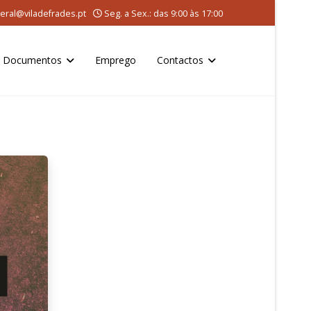
eral@viladefrades.pt
Seg. a Sex.: das 9:00 às 17:00
Documentos
Emprego
Contactos