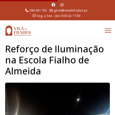
284 441 762
geral@viladefrades.pt
Seg. a Sex.: das 9:00 às 17:00
Reforço de Iluminação
na Escola Fialho de
Almeida