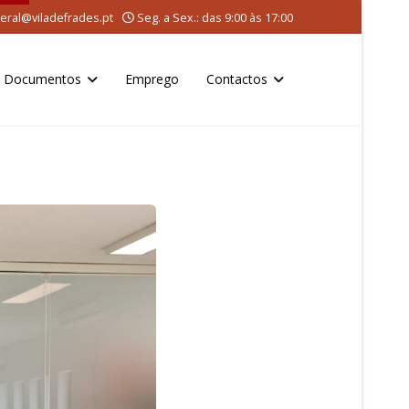
eral@viladefrades.pt
Seg. a Sex.: das 9:00 às 17:00
Documentos
Emprego
Contactos