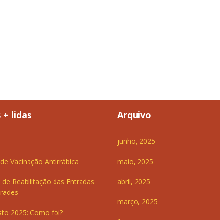
 + lidas
Arquivo
junho, 2025
e Vacinação Antirrábica
maio, 2025
 de Reabilitação das Entradas
abril, 2025
Frades
março, 2025
sto 2025: Como foi?