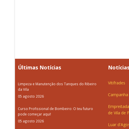
Últimas Notícias
Notícias
Vitifrades
Limpeza e Manutenção dos Tanques do Ribeiro
da Vila
Campanha d
05 agosto 2026
Empreitada
Curso Profissional de Bombeiro: O teu futuro
de Vila de 
pode começar aqui!
05 agosto 2026
Luar d'Ago