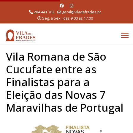
284 441 762
geral@viladefrades.pt
Seg. a Sex.: das 9:00 às 17:00
Vila Romana de São
Cucufate entre as
Finalistas para a
Eleição das Novas 7
Maravilhas de Portugal