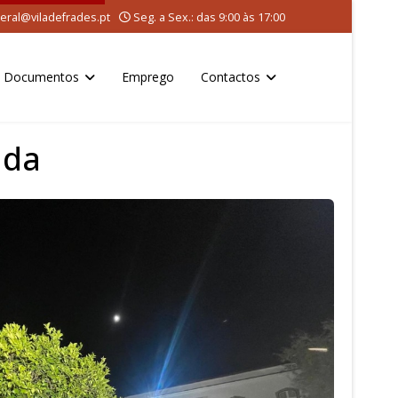
eral@viladefrades.pt
Seg. a Sex.: das 9:00 às 17:00
Documentos
Emprego
Contactos
ida