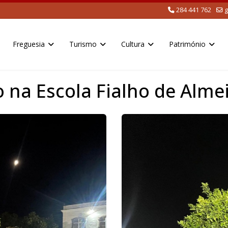
284 441 762
g
Freguesia
Turismo
Cultura
Património
 na Escola Fialho de Alme