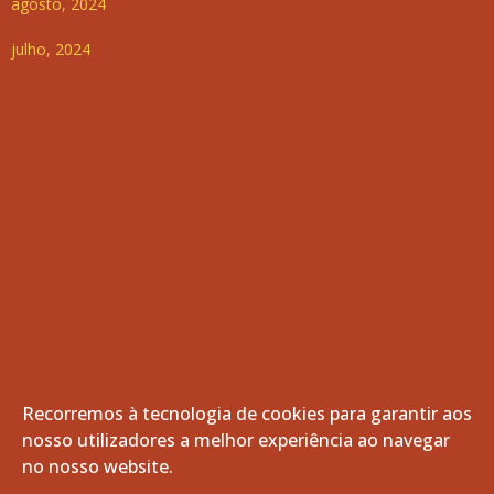
agosto, 2024
julho, 2024
Recorremos à tecnologia de cookies para garantir aos
nosso utilizadores a melhor experiência ao navegar
© 2026 Freguesia de Vila de Frades. Todos os direitos
no nosso website.
reservados.