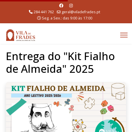
284 441 762
geral@viladefrades.pt
Seg. a Sex.: das 9:00 às 17:00
Entrega do "Kit Fialho
de Almeida" 2025