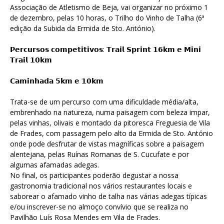
Associação de Atletismo de Beja, vai organizar no próximo 1
de dezembro, pelas 10 horas, o Trilho do Vinho de Talha (6ª
edição da Subida da Ermida de Sto. António).
𝗣𝗲𝗿𝗰𝘂𝗿𝘀𝗼𝘀 𝗰𝗼𝗺𝗽𝗲𝘁𝗶𝘁𝗶𝘃𝗼𝘀: 𝗧𝗿𝗮𝗶𝗹 𝗦𝗽𝗿𝗶𝗻𝘁 𝟭𝟲𝗸𝗺 𝗲 𝗠𝗶𝗻𝗶
𝗧𝗿𝗮𝗶𝗹 𝟭𝟬𝗸𝗺
𝗖𝗮𝗺𝗶𝗻𝗵𝗮𝗱𝗮 𝟱𝗸𝗺 𝗲 𝟭𝟬𝗸𝗺
Trata-se de um percurso com uma dificuldade média/alta,
embrenhado na natureza, numa paisagem com beleza impar,
pelas vinhas, olivais e montado da pitoresca Freguesia de Vila
de Frades, com passagem pelo alto da Ermida de Sto. António
onde pode desfrutar de vistas magníficas sobre a paisagem
alentejana, pelas Ruínas Romanas de S. Cucufate e por
algumas afamadas adegas.
No final, os participantes poderão degustar a nossa
gastronomia tradicional nos vários restaurantes locais e
saborear o afamado vinho de talha nas várias adegas típicas
e/ou inscrever-se no almoço convívio que se realiza no
Pavilhão Luís Rosa Mendes em Vila de Frades.