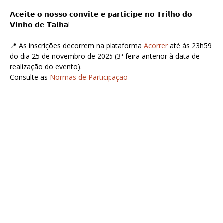
𝗔𝗰𝗲𝗶𝘁𝗲 𝗼 𝗻𝗼𝘀𝘀𝗼 𝗰𝗼𝗻𝘃𝗶𝘁𝗲 𝗲 𝗽𝗮𝗿𝘁𝗶𝗰𝗶𝗽𝗲 𝗻𝗼 𝗧𝗿𝗶𝗹𝗵𝗼 𝗱𝗼
𝗩𝗶𝗻𝗵𝗼 𝗱𝗲 𝗧𝗮𝗹𝗵𝗮!
📍 As inscrições decorrem na plataforma
Acorrer
até às 23h59
do dia 25 de novembro de 2025 (3ª feira anterior à data de
realização do evento).
Consulte as
Normas de Participação