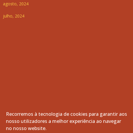
agosto, 2024
julho, 2024
Recorremos à tecnologia de cookies para garantir aos
nosso utilizadores a melhor experiência ao navegar
© 2026 Freguesia de Vila de Frades. Todos os direitos
no nosso website.
reservados.