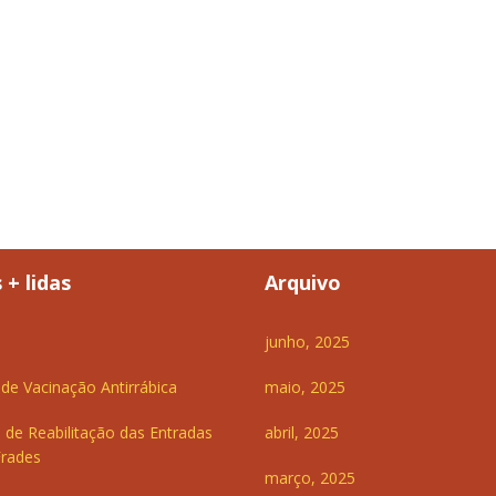
 + lidas
Arquivo
junho, 2025
e Vacinação Antirrábica
maio, 2025
 de Reabilitação das Entradas
abril, 2025
Frades
março, 2025