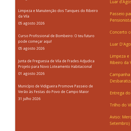
Luar d'Ago
Limpeza e Manutenção dos Tanques do Ribeiro
Passeio pa
da Vila
Pensionista
05 agosto 2026
Concerto c
Curso Profissional de Bombeiro: O teu futuro
pode começar aqui!
Luar D'Ago
05 agosto 2026
Limpeza e
Junta de Freguesia de Vila de Frades Adjudica
Ribeiro da V
Projeto para Novo Loteamento Habitacional
01 agosto 2026
Campanha 
Desbaratiz
Município de Vidigueira Promove Passeio de
Verão às Festas do Povo de Campo Maior
Entrega do 
31 julho 2026
Trilho do V
Aviso: Merc
Setembro)