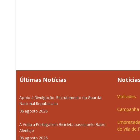
Últimas Notícias
Notícias
Vitifrades
Apoio à Divulgação: Recrutamento da Guarda
Nacional Republicana
Campanha d
06 agosto 2026
Empreitada
A Volta a Portugal em Bicicleta passa pelo Baixo
de Vila de 
Alentejo
06 agosto 2026