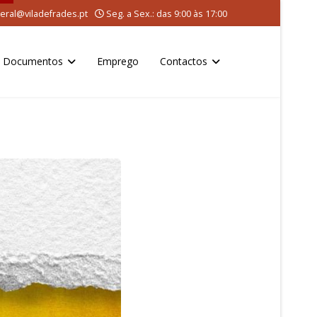
eral@viladefrades.pt
Seg. a Sex.: das 9:00 às 17:00
Documentos
Emprego
Contactos