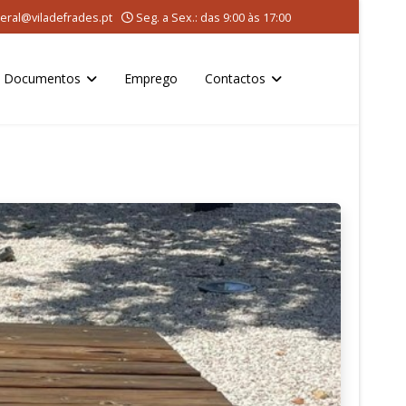
eral@viladefrades.pt
Seg. a Sex.: das 9:00 às 17:00
Documentos
Emprego
Contactos