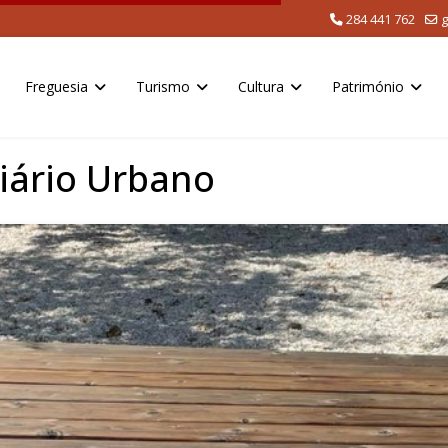
284 441 762
g
Freguesia
Turismo
Cultura
Património
iário Urbano