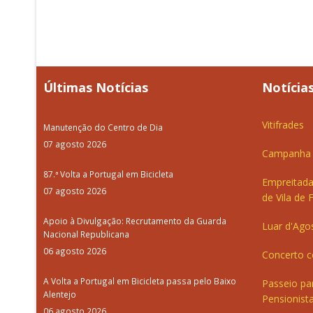
Últimas Notícias
Notícias
Vitifrades
Manutenção do Centro de Dia
07 agosto 2026
Campanha d
87.ª Volta a Portugal em Bicicleta
Empreitada
07 agosto 2026
de Vila de 
Apoio à Divulgação: Recrutamento da Guarda
Luar d'Ago
Nacional Republicana
06 agosto 2026
Concerto c
A Volta a Portugal em Bicicleta passa pelo Baixo
Passeio pa
Alentejo
Pensionista
06 agosto 2026