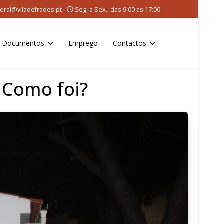
eral@viladefrades.pt
Seg. a Sex.: das 9:00 às 17:00
Documentos
Emprego
Contactos
 Como foi?