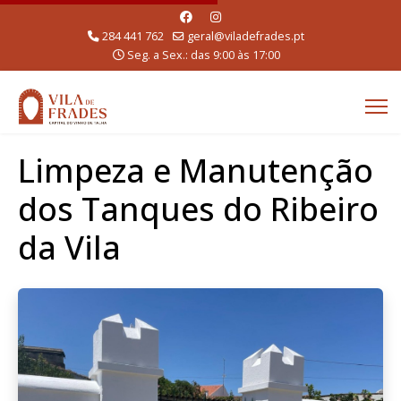
284 441 762
geral@viladefrades.pt
Seg. a Sex.: das 9:00 às 17:00
Limpeza e Manutenção
dos Tanques do Ribeiro
da Vila