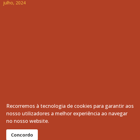
julho, 2024
Recorremos à tecnologia de cookies para garantir aos
nosso utilizadores a melhor experiência ao navegar
© 2026 Freguesia de Vila de Frades. Todos os direitos
no nosso website.
reservados.
®
Concordo
website por:
smardigital