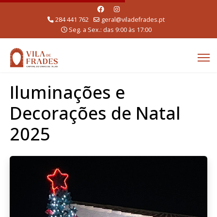
284 441 762
geral@viladefrades.pt
Seg. a Sex.: das 9:00 às 17:00
Iluminações e
Decorações de Natal
2025