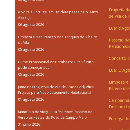
Empreitada
A Volta a Portugal em Bicicleta passa pelo Baixo
de Vila de 
Alentejo
06 agosto 2026
Luar d'Ago
Limpeza e Manutenção dos Tanques do Ribeiro
Passeio pa
da Vila
Pensionista
05 agosto 2026
Concerto c
Curso Profissional de Bombeiro: O teu futuro
pode começar aqui!
Luar D'Ago
05 agosto 2026
Limpeza e
Junta de Freguesia de Vila de Frades Adjudica
Ribeiro da V
Projeto para Novo Loteamento Habitacional
01 agosto 2026
Campanha 
Desbaratiz
Município de Vidigueira Promove Passeio de
Verão às Festas do Povo de Campo Maior
Entrega do 
31 julho 2026