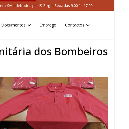
eral@viladefrades.pt
Seg. a Sex.: das 9:00 às 17:00
Documentos
Emprego
Contactos
nitária dos Bombeiros