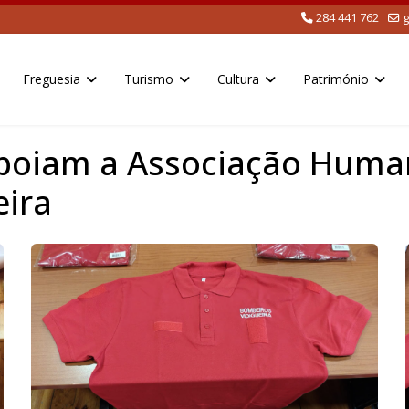
284 441 762
g
Freguesia
Turismo
Cultura
Património
Apoiam a Associação Huma
eira