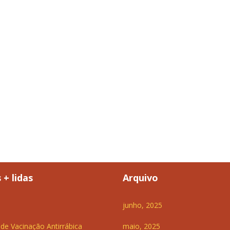
 + lidas
Arquivo
junho, 2025
e Vacinação Antirrábica
maio, 2025