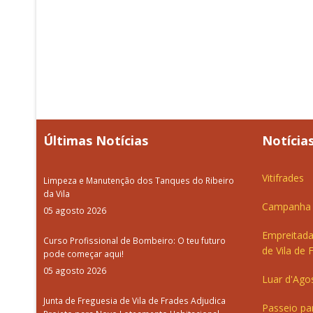
Últimas Notícias
Notícias
Vitifrades
Limpeza e Manutenção dos Tanques do Ribeiro
da Vila
Campanha d
05 agosto 2026
Empreitada
Curso Profissional de Bombeiro: O teu futuro
de Vila de 
pode começar aqui!
05 agosto 2026
Luar d'Ago
Junta de Freguesia de Vila de Frades Adjudica
Passeio pa