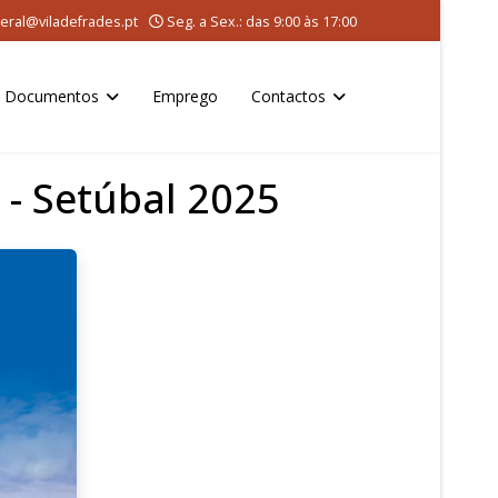
eral@viladefrades.pt
Seg. a Sex.: das 9:00 às 17:00
Documentos
Emprego
Contactos
 - Setúbal 2025