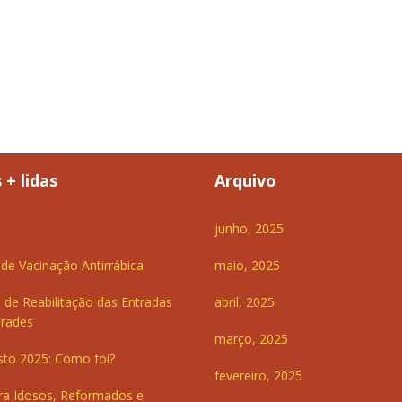
 + lidas
Arquivo
junho, 2025
e Vacinação Antirrábica
maio, 2025
 de Reabilitação das Entradas
abril, 2025
Frades
março, 2025
sto 2025: Como foi?
fevereiro, 2025
ra Idosos, Reformados e