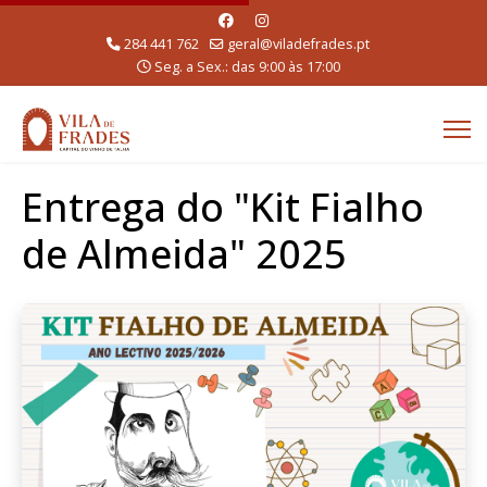
284 441 762
geral@viladefrades.pt
Seg. a Sex.: das 9:00 às 17:00
Entrega do "Kit Fialho
de Almeida" 2025